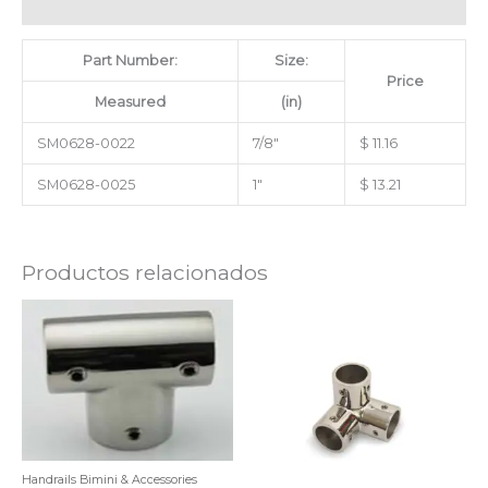
Valoraciones (0)
Part Number:
Size:
Price
Measured
(in)
SM0628-0022
7/8″
$ 11.16
SM0628-0025
1″
$ 13.21
Productos relacionados
Handrails Bimini & Accessories